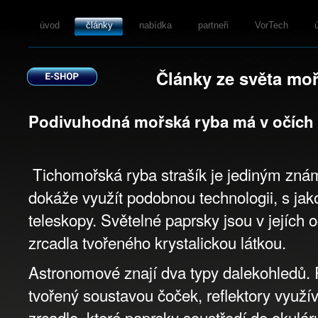
úvod
články
nabídka
partneři
VorTech
Články ze světa moř
Podivuhodná mořská ryba má v očích 
Tichomořská ryba strašík je jediným zná
dokáže využít podobnou technologii, s jak
teleskopy. Světelné paprsky jsou v jejích
zrcadla tvořeného krystalickou látkou.
Astronomové znají dva typy dalekohledů. R
tvořený soustavou čoček, reflektory využí
zrcadlo, které paprsky soustředí do okul