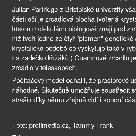
Julian Partridge z Bristolské univerzity vša
části očí je zrcadlová plocha tvořená krysta
kterou molekulární biologové znají pod zk
níž tvoří jedno ze čtyř "písmen" genetick
krystalické podobě se vyskytuje také v rybí
na zadečku křižáků.) Guaninové zrcadlo j
zrcadlo v teleskopech.
Počítačový model odhalil, že prostorové u
náhodné. Skutečně umožňuje soustředit sv
strašík díky němu zřejmě vidí i spodní část
Foto: profimedia.cz, Tammy Frank