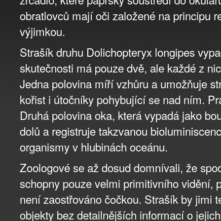
obratlovců mají oči založené na principu r
výjimkou.
Strašík druhu Dolichopteryx longipes vypad
skutečnosti má pouze dvě, ale každé z nic
Jedna polovina míří vzhůru a umožňuje str
kořist i útočníky pohybující se nad ním. P
Druhá polovina oka, která vypadá jako bou
dolů a registruje takzvanou bioluminiscenc
organismy v hlubinách oceánu.
Zoologové se až dosud domnívali, že spodn
schopny pouze velmi primitivního vidění, 
není zaostřováno čočkou. Strašík by jimi te
objekty bez detailnějších informací o jejich